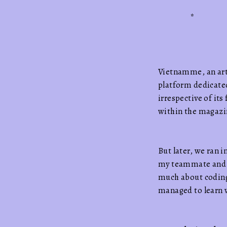
*
Vietnamme, an art
platform dedicated
irrespective of its
within the magazi
But later, we ran i
my teammate and I
much about coding
managed to learn w