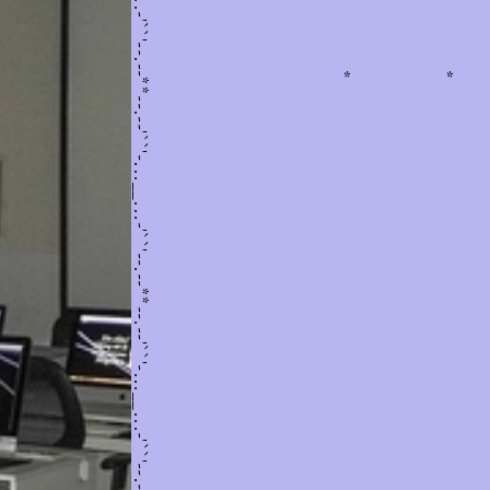
*
*
Vietnamme Magazine
--'``'-...__...-'``'--.--**--.--'``'-...__...-'``'--.--**--.--'``'-...
11/2020 - 1/2021
Hi