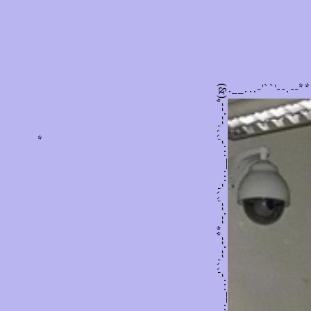
hihihaha
``'--.--**--.--'``'-...__...-'``'--.--**--.--'``'-...__...-'``'--.--**
(&)
*
chào bạn! (・∀・)