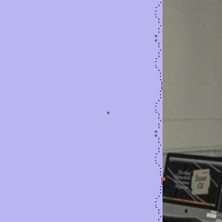
Vietnamme Creative Campagin | MẮC GÌ?
*
_...-'``'--.--**--.--'``'-...__...-'``'--.--**--.--'``'-...__...-'``'-