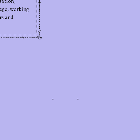
*--.--'``'-...__...-'``'--.--**--.--'``'-...__...-'``'--.--**--.--'``'-...__...-'``'--.--**--.--'``'-...__...-'``'--.--**--.--'``'-...__...-'``'--.--**--.--'``'-...__...-'``'--.--**--.--'``'-...__...-'``'--.--**--.--'``'-...__...-'``'--.--**--.--'``'-...__...-'``'--.--**--.--'``'-...__...-'``'--.--**--.--'``'-...__...-'``'--.--**--.--'``'-...__...-'``'--.--**--.--'``'-...__...-'``'--.--**--.--'``'-...__...-'``'--.--**--.--'``'-...__...-'``'--.--**--.--'``'-...__...-'``'--.--**--.--'``'-...__...-'``'--.--**--.--'``'-...__...-'``'--.--**--.--'``'-...__...-'``'--.--**--.--'``'-...__...-'``'--.--*
zation,
Illustration
lege, working
rs and
o bao
~--=--~~--+----~-
@
cơm tấm
*
*