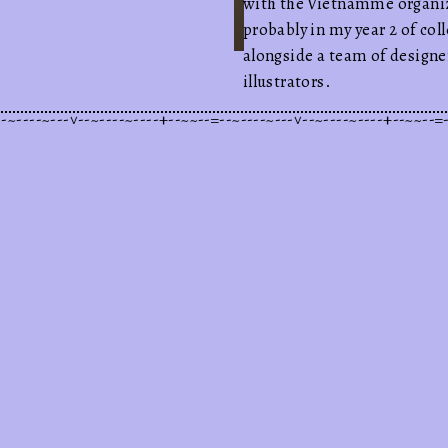
with the Vietnamme organi
probably in my year 2 of col
alongside a team of designe
illustrators.
ketss gii
cha
~--=--~~--+----~----~--^---~----~--=--~~--+----~----~--^---~----
hello <3