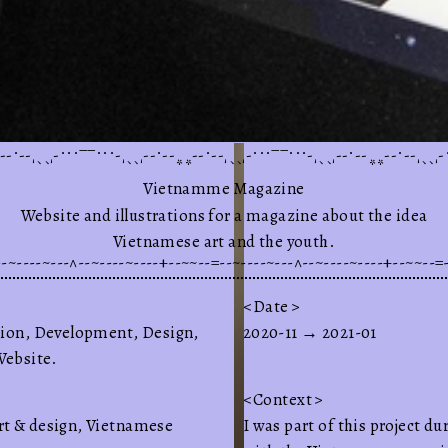
--.--'``'-...__...-'``'--.--**--.--'``'-...__...-'``'--.--**--.--'``'-
m
Vietnamme
Magazine
Website
and
illustrations
for
a
magazine
about
the
idea
Vietnamese
art
and
the
youth.
~--=--~~--+----~----~--^---~----~--=--~~--+----~----~--^---~----
Date
tion
,
Development
,
Design
,
2020-11
→
2021-01
Website
.
Contex
t
un.
rt & design, Vietnamese
I was part of this project d