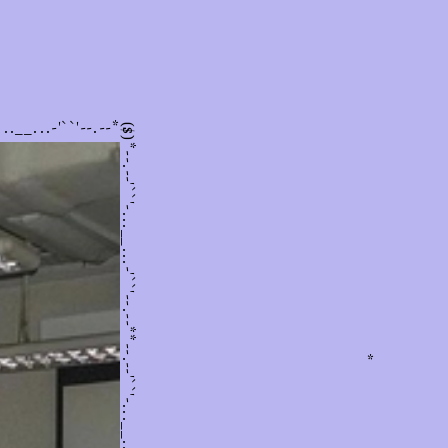
you apples
hehe
nternet star
...__...-'``'--.--*
($)
Motion Graphic
rockkkk
*
*