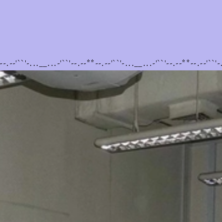
i
--.--'``'-...__...-'``'--.--**--.--'``'-...__...-'``'--.--**--.--'``'-
Không hề peer
pressure tí nào :')
you 