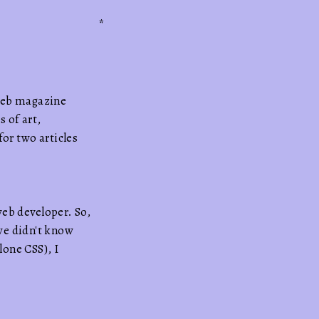
*
 web magazine
 of art,
for two articles
web developer. So,
we didn't know
one CSS), I