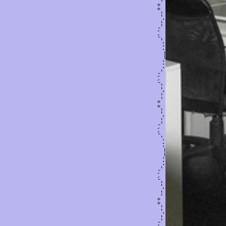
8/2021
*
*
Theongyn
*