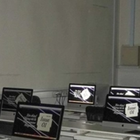
*--.--'``'-...__...-'``'--.--**--.--'``'-...__...-'``'--.--**--.--'``'-...__...-'``'--.--**--.--'``'-...__...-'``'--.--**--.--'``'-...__...-'``'--.--**--.--'``'-...__...-'``'--.--**--.--'``'-...__...-'``'--.--**--.--'``'-...__...-'``'--.--**--.--'``'-...__...-'``'--.--**--.--'``'-...__...-'``'--.--**--.--'``'-...__...-'``'--.--**--.--'``'-...__...-'``'--.--**--.--'``'-...__...-'``'--.--**--.--'``'-...__...-'``'--.--**--.--'``'-...__...-'``'--.--**--.--'``'-...__...-'``'--.--**--.--'``'-...__...-'``'--.--**--.--'``'-...__...-'``'--.--**--.--'``'-...__...-'``'--.--**--.--'``'-...__...-'``'--.--*
yo
-.--**--.--'``'-...__...-'``'--.--**--.--'``'-...__...-'``'--.--**--.