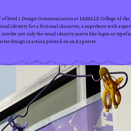
f of level 2 Design Communication at LASALLE College of the
isual identity for a fictional character, a superhero with supe
nvolve not only the usual identity assets like logos or typefa
acter design in action printed on an A3 poster.
-...__...-'``'--.--**--.--'``'-...__...-'``'--.--**--.--'``'-...__...-
Lalalalalala