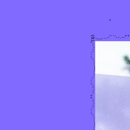
hihihaha
*
``'--.--**--.--'``'-...__...-'``'--.--**--.--'``'-...__...-'``'--.--**
(&)
chào bạn! (・∀・)