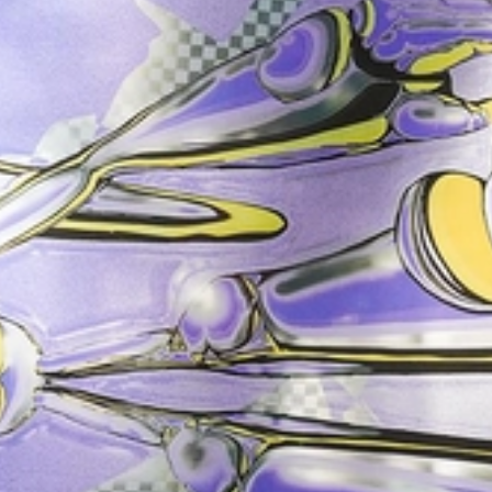
*--.--'``'-...__...-'``'--.--**--.--'``'-...__...-'``'--.--**--.--'``'-...__...-'``'--.--**--.--'``'-...__...-'``'--.--**--.--'``'-...__...-'``'--.--**--.--'``'-...__...-'``'--.--**--.--'``'-...__...-'``'--.--**--.--'``'-...__...-'``'--.--**--.--'``'-...__...-'``'--.--**--.--'``'-...__...-'``'--.--**--.--'``'-...__...-'``'--.--**--.--'``'-...__...-'``'--.--**--.--'``'-...__...-'``'--.--**--.--'``'-...__...-'``'--.--**--.--'``'-...__...-'``'--.--**--.--'``'-...__...-'``'--.--**--.--'``'-...__...-'``'--.--**--.--'``'-...__...-'``'--.--**--.--'``'-...__...-'``'--.--**--.--'``'-...__...-'``'--.--*
yo
-.--**--.--'``'-...__...-'``'--.--**--.--'``'-...__...-'``'--.--**--.