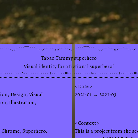
--.--'``'-...__...-'``'--.--**--.--'``'-...__...-'``'--.--**--.--'``'-
m
Tabao
Tammy
superhero
Visual
identity
for
a
fictional
superhero!
~--=--~~--+----~----~--^---~----~--=--~~--+----~----~--^---~----
Date
tion
,
Design
,
Visual
2021-01
→
2021-03
ion
,
Illustration
,
Contex
t
un.
, Chrome, Superhero.
This is a project from the se