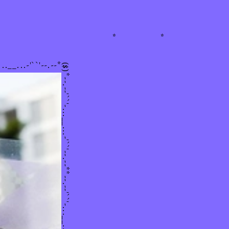
you apples
hehe
*
*
nternet star
...__...-'``'--.--*
($)
Motion Graphic
rockkkk