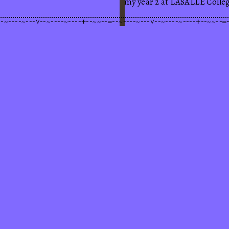
my year 2 at LASALLE Colleg
~--=--~~--+----~----~--^---~----~--=--~~--+----~----~--^---~----
ketss gii
cha
hello <3