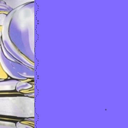
Vietnamme Magazine
--'``'-...__...-'``'--.--**--.--'``'-...__...-'``'--.--**--.--'``'-...
11/2020 - 1/2021
*
*
Hi