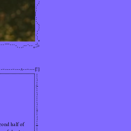
petal.js
-/\
...__...-'``'--.--*
~--=--~~--+----~-
[!]
cond half of