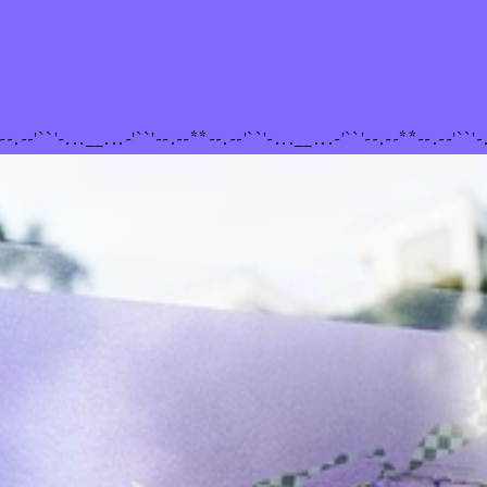
i
--.--'``'-...__...-'``'--.--**--.--'``'-...__...-'``'--.--**--.--'``'-
Không hề peer
pressure tí nào :')
you 