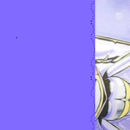
*
Vietnamme Creative Campagin | MẮC GÌ?
_...-'``'--.--**--.--'``'-...__...-'``'--.--**--.--'``'-...__...-'``'-