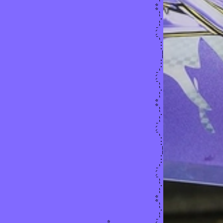
8/2021
Theongyn