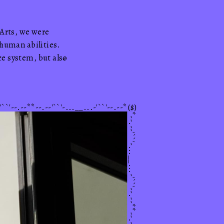
 Arts, we were
rhuman abilities.
ce system, but also
*
'``'--.--**--.--'``'-...__...-'``'--.--*
($)