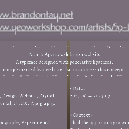
--.--'``'-...__...-'``'--.--**--.--'``'-...__...-'``'--.--**--.--'``'-
m
Form
&
Agency
exhibition
website
A
typeface
designed
with
generative
ligatures,
complemented
by
a
website
that
maximizes
this
concept.
~--=--~~--+----~----~--^---~----~--=--~~--+----~----~--^---~----
Date
,
Design
,
Website
,
Digital
2023-06
→
2023-09
ental
,
UI/UX
,
Typography
.
Contex
t
un.
ypography, Experimental
I had the opportunity to wor