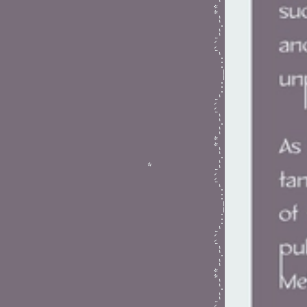
*--.--'``'-...__...-'``'--.--**--.--'``'-...__...-'``'--.--**--.--'``'-...__...-'``'--.--**--.--'``'-...__...-'``'--.--**--.--'``'-...__...-'``'--.--**--.--'``'-...__...-'``'--.--**--.--'``'-...__...-'``'--.--**--.--'``'-...__...-'``'--.--**--.--'``'-...__...-'``'--.--**--.--'``'-...__...-'``'--.--**--.--'``'-...__...-'``'--.--**--.--'``'-...__...-'``'--.--**--.--'``'-...__...-'``'--.--**--.--'``'-...__...-'``'--.--**--.--'``'-...__...-'``'--.--**--.--'``'-...__...-'``'--.--**--.--'``'-...__...-'``'--.--**--.--'``'-...__...-'``'--.--**--.--'``'-...__...-'``'--.--**--.--'``'-...__...-'``'--.--*
8/2021
*
Theongyn