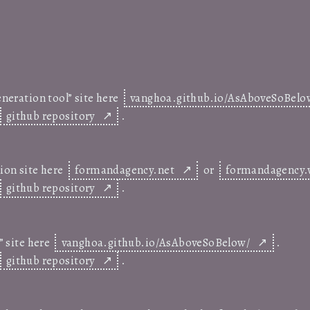
generation tool” site here
vanghoa.github.io/AsAboveSoBelow
github repository
.
tion site here
formandagency.net
or
formandagency.v
github repository
.
t” site here
vanghoa.github.io/AsAboveSoBelow/
.
github repository
.
Lalalalalala