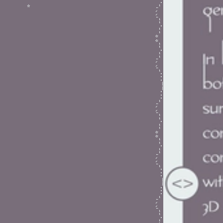
*
Vietnamme Creative Campagin | MẮC GÌ?
_...-'``'--.--**--.--'``'-...__...-'``'--.--**--.--'``'-...__...-'``'-