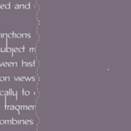
Vietnamme Magazine
*
*
--'``'-...__...-'``'--.--**--.--'``'-...__...-'``'--.--**--.--'``'-...
11/2020 - 1/2021
Hi