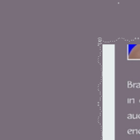
*
hihihaha
``'--.--**--.--'``'-...__...-'``'--.--**--.--'``'-...__...-'``'--.--**
(&)
chào bạn! (・∀・)