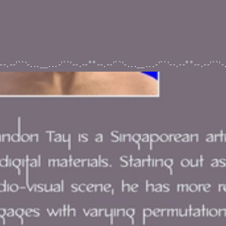
i
--.--'``'-...__...-'``'--.--**--.--'``'-...__...-'``'--.--**--.--'``'-
Không hề peer
pressure tí nào :')
you 