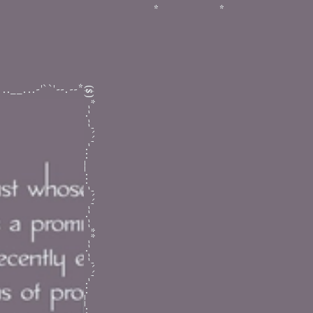
you apples
*
*
hehe
nternet star
...__...-'``'--.--*
($)
Motion Graphic
rockkkk