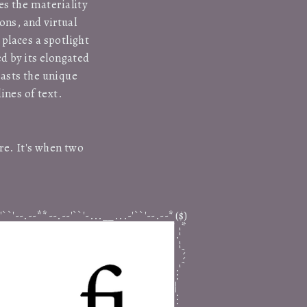
-'``'-...__...-'``'--.--**--.--'``'-...__...-'``'--.--**--.--'``'-...__.
-'``'-...__...-'``'--.--**--.--'``'-...__...-'``'--.--**--.--'``'-...__.
s the materiality
ons, and virtual
 places a spotlight
3 <3 <3
ed by its elongated
oasts the unique
lines of text.
Tabao Tammy superhero
ure. It's when two
bl44444
'``'--.--**--.--'``'-...__...-'``'--.--*
($)
1/2021 - 3/2021