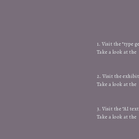
1. Visit the “type 
Take a look at the
2. Visit the exhibi
Take a look at the
3. Visit the “AI tex
Take a look at the