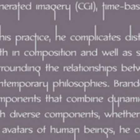
*--.--'``'-...__...-'``'--.--**--.--'``'-...__...-'``'--.--**--.--'``'-...__...-'``'--.--**--.--'``'-...__...-'``'--.--**--.--'``'-...__...-'``'--.--**--.--'``'-...__...-'``'--.--**--.--'``'-...__...-'``'--.--**--.--'``'-...__...-'``'--.--**--.--'``'-...__...-'``'--.--**--.--'``'-...__...-'``'--.--**--.--'``'-...__...-'``'--.--**--.--'``'-...__...-'``'--.--**--.--'``'-...__...-'``'--.--**--.--'``'-...__...-'``'--.--**--.--'``'-...__...-'``'--.--**--.--'``'-...__...-'``'--.--**--.--'``'-...__...-'``'--.--**--.--'``'-...__...-'``'--.--**--.--'``'-...__...-'``'--.--**--.--'``'-...__...-'``'--.--*
yo
-.--**--.--'``'-...__...-'``'--.--**--.--'``'-...__...-'``'--.--**--.