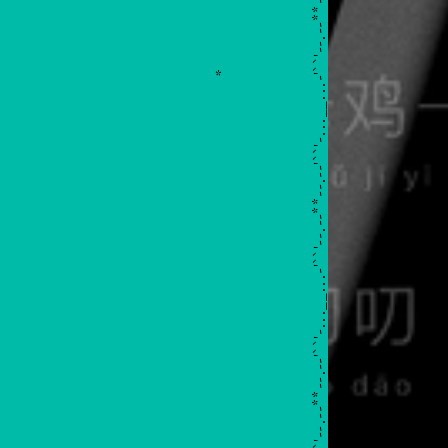
8/2021
*
Theongyn