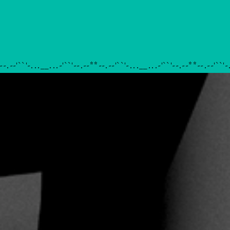
i
--.--'``'-...__...-'``'--.--**--.--'``'-...__...-'``'--.--**--.--'``'-
Không hề peer
pressure tí nào :')
you 