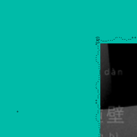
hihihaha
``'--.--**--.--'``'-...__...-'``'--.--**--.--'``'-...__...-'``'--.--**
(&)
chào bạn! (・∀・)
*