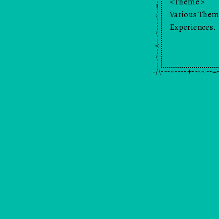
*--.--'``'-...__...-'``'--.--**--.--'``'-...__...-'``'--.--**--.--'``'-...__...-'``'--.--**--.--'``'-...__...-'``'--.--**--.--'``'-...__...-'``'--.--**--.--'``'-...__...-'``'--.--**--.--'``'-...__...-'``'--.--**--.--'``'-...__...-'``'--.--**--.--'``'-...__...-'``'--.--**--.--'``'-...__...-'``'--.--**--.--'``'-...__...-'``'--.--**--.--'``'-...__...-'``'--.--**--.--'``'-...__...-'``'--.--**--.--'``'-...__...-'``'--.--**--.--'``'-...__...-'``'--.--**--.--'``'-...__...-'``'--.--**--.--'``'-...__...-'``'--.--**--.--'``'-...__...-'``'--.--**--.--'``'-...__...-'``'--.--**--.--'``'-...__...-'``'--.--*
Theme
Various Them
Experiences.
love
-/\
~--=--~~--+----~----~--^---~----~--=--~~--+----~----~--^---~----
hi