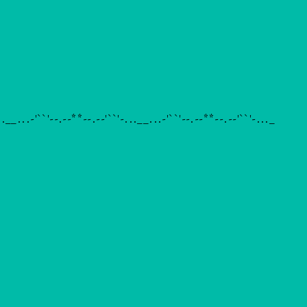
..__...-'``'--.--**--.--'``'-...__...-'``'--.--**--.--'``'-..._
--**--.--'``'-...__...-'``'--.--**--.--'``'-...__...-'``'--.--**
..__...-'``'--.--**--.--'``'-...__...-'``'--.--**--.--'``'-..._