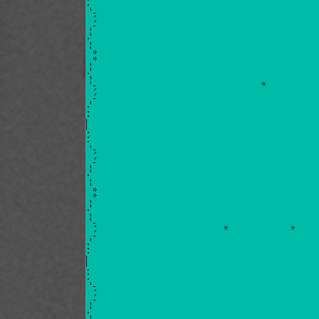
*
*
Vietnamme Magazine
*
*
--'``'-...__...-'``'--.--**--.--'``'-...__...-'``'--.--**--.--'``'-...
11/2020 - 1/2021
Hi