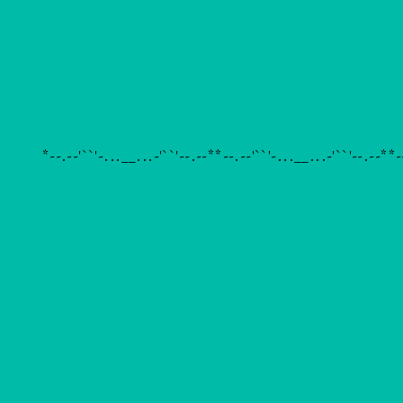
*--.--'``'-...__...-'``'--.--**--.--'``'-...__...-'``'--.--**--.--'``'-...__...-'``'--.--**--.--'``'-...__...-'``'--.--**--.--'``'-...__...-'``'--.--**--.--'``'-...__...-'``'--.--**--.--'``'-...__...-'``'--.--**--.--'``'-...__...-'``'--.--**--.--'``'-...__...-'``'--.--**--.--'``'-...__...-'``'--.--**--.--'``'-...__...-'``'--.--**--.--'``'-...__...-'``'--.--**--.--'``'-...__...-'``'--.--**--.--'``'-...__...-'``'--.--**--.--'``'-...__...-'``'--.--**--.--'``'-...__...-'``'--.--**--.--'``'-...__...-'``'--.--**--.--'``'-...__...-'``'--.--**--.--'``'-...__...-'``'--.--**--.--'``'-...__...-'``'--.--*
*--.--'``'-...__...-'``'--.--**--.--'``'-...__...-'``'--.--**-
_...-'``'--.--**--.--'``'-...__...-'``'--.--**--.--'``'-...__..
--.--'``'-...__...-'``'--.--**--.--'``'-...__...-'``'--.--**--