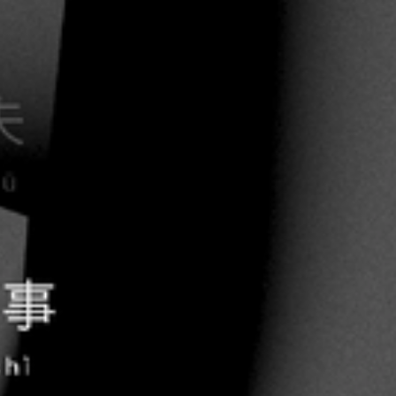
*--.--'``'-...__...-'``'--.--**--.--'``'-...__...-'``'--.--**--.--'``'-...__...-'``'--.--**--.--'``'-...__...-'``'--.--**--.--'``'-...__...-'``'--.--**--.--'``'-...__...-'``'--.--**--.--'``'-...__...-'``'--.--**--.--'``'-...__...-'``'--.--**--.--'``'-...__...-'``'--.--**--.--'``'-...__...-'``'--.--**--.--'``'-...__...-'``'--.--**--.--'``'-...__...-'``'--.--**--.--'``'-...__...-'``'--.--**--.--'``'-...__...-'``'--.--**--.--'``'-...__...-'``'--.--**--.--'``'-...__...-'``'--.--**--.--'``'-...__...-'``'--.--**--.--'``'-...__...-'``'--.--**--.--'``'-...__...-'``'--.--**--.--'``'-...__...-'``'--.--*
yo
-.--**--.--'``'-...__...-'``'--.--**--.--'``'-...__...-'``'--.--**--.