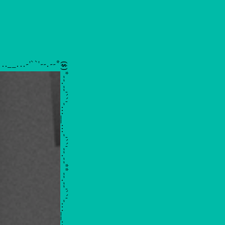
you apples
hehe
nternet star
...__...-'``'--.--*
($)
Motion Graphic
rockkkk