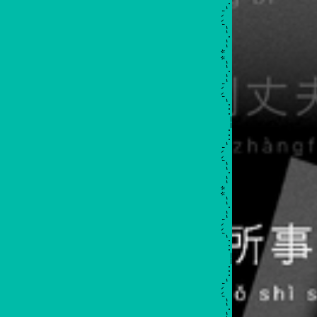
Vietnamme Creative Campagin | MẮC GÌ?
_...-'``'--.--**--.--'``'-...__...-'``'--.--**--.--'``'-...__...-'``'-